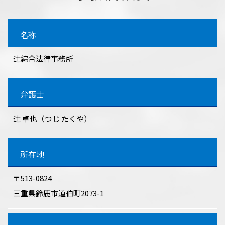
名称
辻󠄀綜合法律事務所
弁護士
辻󠄀 卓也（つじ たくや）
所在地
〒513-0824
三重県鈴鹿市道伯町2073-1