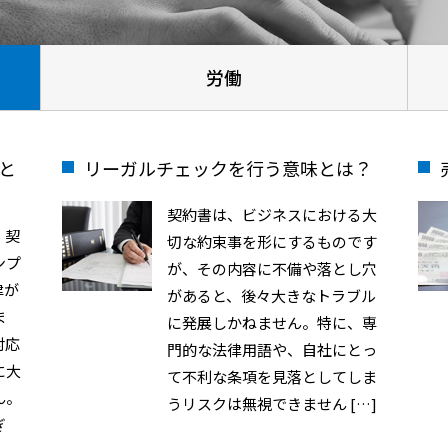
労働
と
リーガルチェックを行う意味とは？
契約書は、ビジネスにおける大
、契
切な約束事を形にするものです
ンプ
が、その内容に不備や落とし穴
律が
があると、後々大きなトラブル
ま
に発展しかねません。特に、専
対応
門的な法律用語や、自社にとっ
に大
て不利な条項を見落としてしま
ん。
うリスクは無視できません […]
ぎ