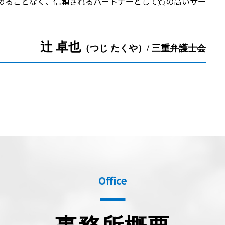
めることなく、信頼されるパートナーとして質の高いサー
辻󠄀 卓也
（つじ たくや）/ 三重弁護士会
Office