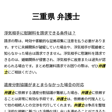
三重県 弁護士
浮気相手に慰謝料を請求できる条件は？
請求の際は、時効や客観的な証拠収集に注意を払う必要がありま
す。すでに夫婦関係が破綻していた場合や、浮気相手が既婚者と
知らなかった場合は請求できません。浮気相手に慰謝料を請求で
きるのは、婚姻関係が侵害され、浮気相手に故意または過失が認
められる場合です。まとめ慰謝料請求でお困りの際は、ぜひ
弁護
士
にご相談ください。
遺産分割協議がまとまらなかった場合の対応
弁護士
に依頼する遺産分割協議が難航した場合、
弁護士
に依頼す
ることは非常に有効な手段です。
弁護士
は、依頼者の代理人とし
て他の相続人との交渉を代行してくれます。
弁護士
は争点を整理
し法的な根拠に基づいた冷静な話し合いを進めることができるた