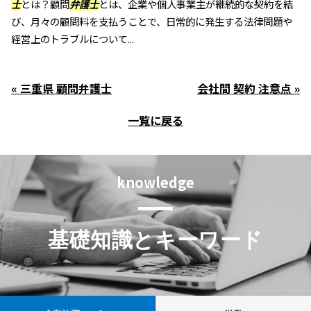
士
とは？顧問
弁護士
とは、企業や個人事業主が継続的な契約を結
び、月々の顧問料を支払うことで、日常的に発生する法律問題や
経営上のトラブルについて...
« 三重県 顧問弁護士
会社間 契約 注意点 »
一覧に戻る
knowledge
基礎知識とキーワード