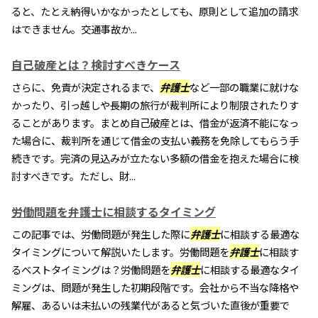
ると、たとえ納得いかなかったとしても、原則として追加の請求
はできません。交通事故か...
自己破産とは？検討すべきケース
さらに、免責が決定されるまで、
弁護士
など一部の職業に就けな
かったり、引っ越しや長期の旅行が裁判所により制限されたりす
ることがあります。まとめ自己破産とは、借金が返済不能になっ
た場合に、裁判所を通じて借金の支払い義務を免除してもらう手
続きです。完済の見込みが立たない多額の借金を抱えた場合に検
討すべきです。ただし、財...
労働問題を弁護士に相談するタイミング
この記事では、労働問題が発生した際に
弁護士
に相談する最適な
タイミングについて解説いたします。労働問題を
弁護士
に相談す
るベストタイミングは？労働問題を
弁護士
に相談する最適なタイ
ミングは、問題が発生した初期段階です。会社から不当な降格や
解雇、あるいは未払いの残業代があると気づいた直後が重要で