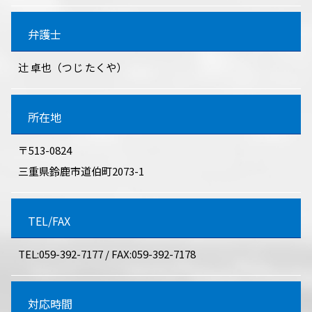
弁護士
辻󠄀 卓也（つじ たくや）
所在地
〒513-0824
三重県鈴鹿市道伯町2073-1
TEL/FAX
TEL:059-392-7177 / FAX:059-392-7178
対応時間