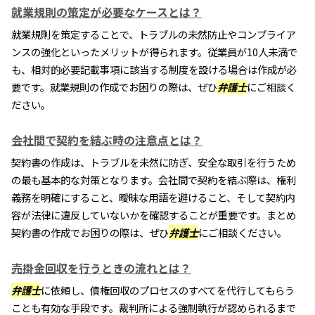
就業規則の策定が必要なケースとは？
就業規則を策定することで、トラブルの未然防止やコンプライア
ンスの強化といったメリットが得られます。従業員が10人未満で
も、相対的必要記載事項に該当する制度を設ける場合は作成が必
要です。就業規則の作成でお困りの際は、ぜひ
弁護士
にご相談く
ださい。
会社間で契約を結ぶ時の注意点とは？
契約書の作成は、トラブルを未然に防ぎ、安全な取引を行うため
の最も基本的な対策となります。会社間で契約を結ぶ際は、権利
義務を明確にすること、曖昧な用語を避けること、そして契約内
容が法律に違反していないかを確認することが重要です。まとめ
契約書の作成でお困りの際は、ぜひ
弁護士
にご相談ください。
売掛金回収を行うときの流れとは？
弁護士
に依頼し、債権回収のプロセスのすべてを代行してもらう
ことも有効な手段です。裁判所による強制執行が認められるまで