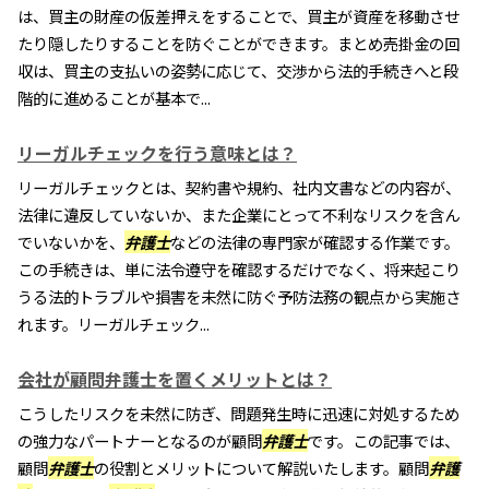
は、買主の財産の仮差押えをすることで、買主が資産を移動させ
たり隠したりすることを防ぐことができます。まとめ売掛金の回
収は、買主の支払いの姿勢に応じて、交渉から法的手続きへと段
階的に進めることが基本で...
リーガルチェックを行う意味とは？
リーガルチェックとは、契約書や規約、社内文書などの内容が、
法律に違反していないか、また企業にとって不利なリスクを含ん
でいないかを、
弁護士
などの法律の専門家が確認する作業です。
この手続きは、単に法令遵守を確認するだけでなく、将来起こり
うる法的トラブルや損害を未然に防ぐ予防法務の観点から実施さ
れます。リーガルチェック...
会社が顧問弁護士を置くメリットとは？
こうしたリスクを未然に防ぎ、問題発生時に迅速に対処するため
の強力なパートナーとなるのが顧問
弁護士
です。この記事では、
顧問
弁護士
の役割とメリットについて解説いたします。顧問
弁護