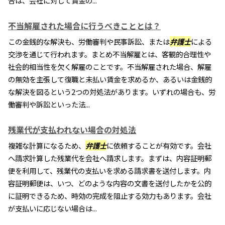
合は、会社に対して賃金の...
不当解雇された場合に行うべきこととは？
この金銭的な解決も、労働審判や民事訴訟、または
弁護士
による
交渉を通じて行われます。まとめ不当解雇とは、客観的合理性や
社会的相当性を欠く解雇のことです。不当解雇された場合、解雇
の無効を主張して復職と未払い賃金を求めるか、あるいは金銭的
な解決を図るという2つの対処法があります。いずれの場合も、労
働審判や訴訟といった法...
残業代が支払われない場合の対処法
複雑な計算になるため、
弁護士
に依頼することが有効です。会社
へ請求計算した残業代を会社へ請求します。まずは、内容証明郵
便を利用して、残業代の支払いを求める請求書を送付します。内
容証明郵便は、いつ、どのような内容の文書を送付したかを公的
に証明できるため、時効の完成を阻止する効力もあります。会社
が支払いに応じない場合は...