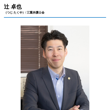
辻󠄀 卓也
（つじ たくや）/ 三重弁護士会