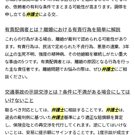
め、依頼者の有利な条件でまとまる可能性が高まります。調停を
申し立てる
弁護士
による交...
有責配偶者とは？離婚における有責行為を簡単に解説
これらの行為がある場合、離婚が裁判で認められる可能性があり
ます。有責行為は、民法で定められた不貞行為、悪意の遺棄、3年
以上の生死不明、強度の精神病、その他婚姻を継続しがたい重大
な事由の5つです。有責配偶者とは、離婚の原因となる行為を行っ
た主な責任者です。離婚問題でお悩みの際は、ぜひ
弁護士
にご相
談ください。
交通事故の示談交渉とは？条件に不満がある場合にしては
いけないこと
取るべき対応としては、
弁護士
に相談することです。
弁護士
は、
過去の裁判例に基づいた
弁護士
基準により適正な賠償額を算定
し、保険会社との再交渉を代行してくれます。逆にしてはいけな
いことは、安易に提示額にサインすることです。1度示談が成立す