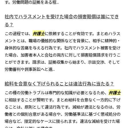
す。労働問題の証拠をある程...
社内でハラスメントを受けた場合の損害賠償は誰にでき
る？
この過程では、
弁護士
に依頼することが有効です。まとめハラス
メントとは、職場の優越的な関係などを背景に、相手に精神的・
身体的な苦痛を与える行為です。社内でハラスメント被害を受け
た場合、加害者本人と会社の両方に対して損害賠償請求を行うこ
とができます。請求は、証拠収集から始まり、示談交渉、そして
労働審判や民事訴訟へと進...
給料を合意なく下げられることは違法行為に当たる？
この種の労働トラブルは専門的な知識が必要となるため、
弁護士
に相談することが賢明です。まとめ給料を合意なく一方的に下げ
ることは、原則として違法行為です。減給が適法となるのは、労
働者との個別合意がある場合や、労働基準法に基づく懲戒処分の
場合など、限定的なケースに限られます。違法な減給を受けた場