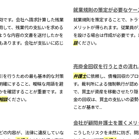
就業規則の策定が必要なケー
効です。会社へ請求計算した残業
就業規則を策定することで、トラ
用して、残業代の支払いを求める
メリットが得られます。従業員が
ような内容の文書を送付したかを
を設ける場合は作成が必要です。
もあります。会社が支払いに応じ
談
ください。
売掛金回収を行うときの流れ
引を行うための最も基本的な対策
弁護士
に依頼し、債権回収のプロ
明確にすること、曖昧な用語を避
す。裁判所による強制執行が認め
かを確認することが重要です。ま
で、買主が資産を移動させたり隠
相談
ください。
金の回収は、買主の支払いの姿勢
ことが基本で...
会社が顧問弁護士を置くメリ
どの内容が、法律に違反していな
こうしたリスクを未然に防ぎ、問