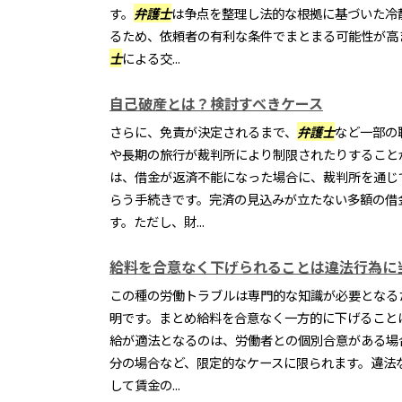
す。
弁護士
は争点を整理し法的な根拠に基づいた冷
るため、依頼者の有利な条件でまとまる可能性が高
士
による交...
自己破産とは？検討すべきケース
さらに、免責が決定されるまで、
弁護士
など一部の
や長期の旅行が裁判所により制限されたりすること
は、借金が返済不能になった場合に、裁判所を通じ
らう手続きです。完済の見込みが立たない多額の借
す。ただし、財...
給料を合意なく下げられることは違法行為に
この種の労働トラブルは専門的な知識が必要となる
明です。まとめ給料を合意なく一方的に下げること
給が適法となるのは、労働者との個別合意がある場
分の場合など、限定的なケースに限られます。違法
して賃金の...