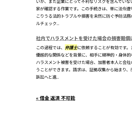
いか、また企業にとって不利なリスクを含んでいな
家が確認する作業です。この手続きは、単に法令遵
こりうる法的トラブルや損害を未然に防ぐ予防法務
ルチェック...
社内でハラスメントを受けた場合の損害賠償
この過程では、
弁護士
に依頼することが有効です。
優越的な関係などを背景に、相手に精神的・身体的
ハラスメント被害を受けた場合、加害者本人と会社
うことができます。請求は、証拠収集から始まり、
訴訟へと進...
« 借金 返済 不可能