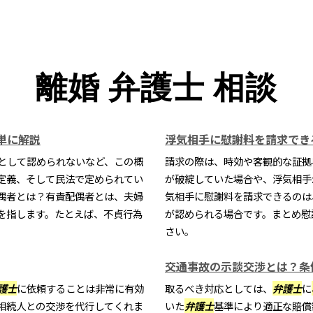
離婚 弁護士 相談
単に解説
浮気相手に慰謝料を請求でき
として認められないなど、この概
請求の際は、時効や客観的な証拠
定義、そして民法で定められてい
が破綻していた場合や、浮気相手
偶者とは？有責配偶者とは、夫婦
気相手に慰謝料を請求できるのは
を指します。たとえば、不貞行為
が認められる場合です。まとめ慰
さい。
交通事故の示談交渉とは？条
護士
に依頼することは非常に有効
取るべき対応としては、
弁護士
に
相続人との交渉を代行してくれま
いた
弁護士
基準により適正な賠償