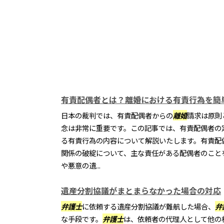
有責配偶者とは？離婚における有責行為を簡
日本の裁判では、有責配偶者からの
離婚
請求は原則
念は非常に重要です。この記事では、有責配偶者の
る有責行為の内容について解説いたします。有責配
関係の破綻について、主な責任がある配偶者のこと
や悪意の遺...
遺産分割協議がまとまらなかった場合の対応
弁護士
に依頼する遺産分割協議が難航した場合、
弁
な手段です。
弁護士
は、依頼者の代理人として他の