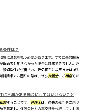
る条件は？
収集に注意を払う必要があります。すでに夫婦関係
が既婚者と知らなかった場合は請求できません。浮
、婚姻関係が侵害され、浮気相手に故意または過失
謝料請求でお困りの際は、ぜひ
弁護士
にご
相談
くだ
件に不満がある場合にしてはいけないこと
相談
することです。
弁護士
は、過去の裁判例に基づ
額を算定し、保険会社との再交渉を代行してくれま