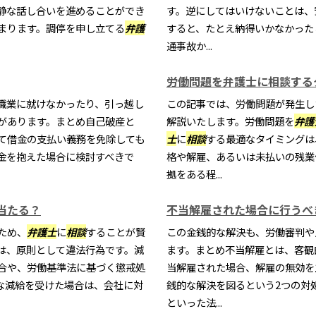
静な話し合いを進めることができ
す。逆にしてはいけないことは、
まります。調停を申し立てる
弁護
すると、たとえ納得いかなかった
通事故か...
労働問題を弁護士に相談する
職業に就けなかったり、引っ越し
この記事では、労働問題が発生し
があります。まとめ自己破産と
解説いたします。労働問題を
弁護
て借金の支払い義務を免除しても
士
に
相談
する最適なタイミングは
金を抱えた場合に検討すべきで
格や解雇、あるいは未払いの残業
拠をある程...
当たる？
不当解雇された場合に行うべ
ため、
弁護士
に
相談
することが賢
この金銭的な解決も、労働審判や
は、原則として違法行為です。減
ます。まとめ不当解雇とは、客観
合や、労働基準法に基づく懲戒処
当解雇された場合、解雇の無効を
な減給を受けた場合は、会社に対
銭的な解決を図るという2つの対
といった法...