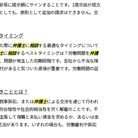
安易に提示額にサインすることです。1度示談が成立
としても、原則として追加の請求はできません。交
タイミング
た際に
弁護士
に
相談
する最適なタイミングについて
士
に
相談
するベストタイミングは？労働問題を
弁護
、問題が発生した初期段階です。会社から不当な降
代があると気づいた直後が重要です。労働問題の証
きこととは？
民事訴訟、または
弁護士
による交渉を通じて行われ
的合理性や社会的相当性を欠く解雇のことです。不
主張して復職と未払い賃金を求めるか、あるいは金
処法があります。いずれの場合も、労働審判や訴訟