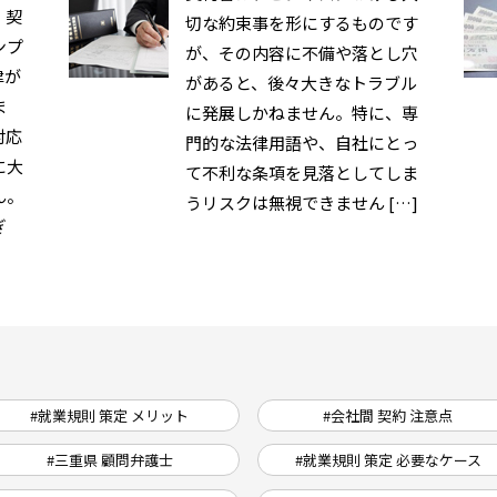
、契
切な約束事を形にするものです
ンプ
が、その内容に不備や落とし穴
律が
があると、後々大きなトラブル
ま
に発展しかねません。特に、専
対応
門的な法律用語や、自社にとっ
に大
て不利な条項を見落としてしま
ん。
うリスクは無視できません […]
ぎ
#就業規則 策定 メリット
#会社間 契約 注意点
#三重県 顧問弁護士
#就業規則 策定 必要なケース