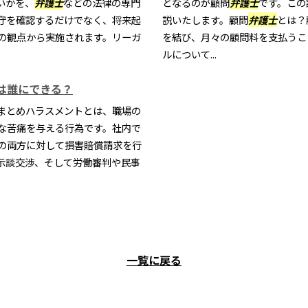
いかを、
弁護士
などの法律の専門
となるのが顧問
弁護士
です。この
守を確認するだけでなく、将来起
説いたします。顧問
弁護士
とは？
の観点から実施されます。リーガ
を結び、月々の顧問料を支払うこ
ルについて...
は誰にできる？
まとめハラスメントとは、職場の
な苦痛を与える行為です。社内で
の両方に対して損害賠償請求を行
示談交渉、そして労働審判や民事
一覧に戻る